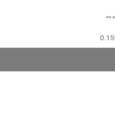
we a
0.1