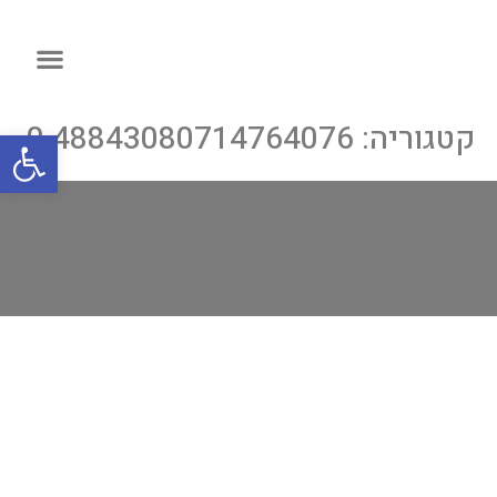
קטגוריה:
0.48843080714764076
פתח