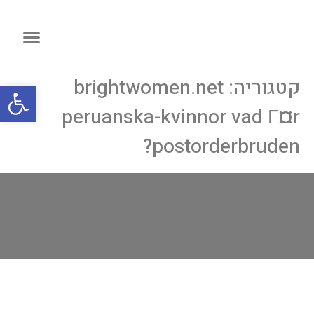
קטגוריה:
brightwomen.net
פתח
peruanska-kvinnor vad Г¤r
postorderbruden?