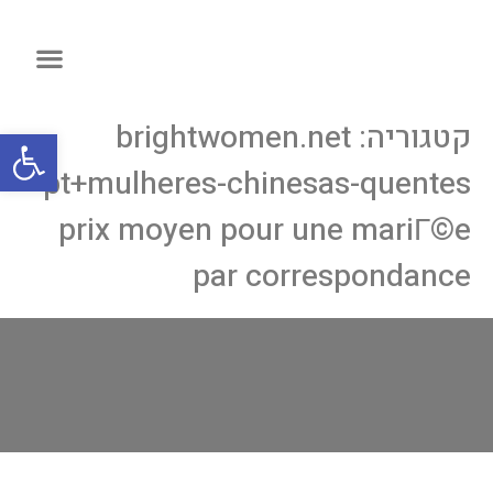
קטגוריה:
brightwomen.net
פתח
pt+mulheres-chinesas-quentes
prix moyen pour une mariГ©e
par correspondance