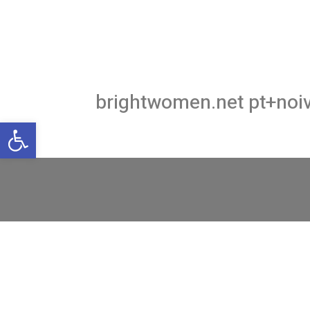
brightwomen.net pt+noi
פתח