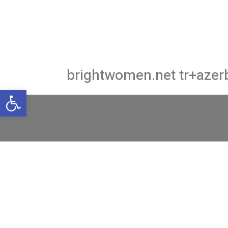
brightwomen.net tr+azerba
פתח