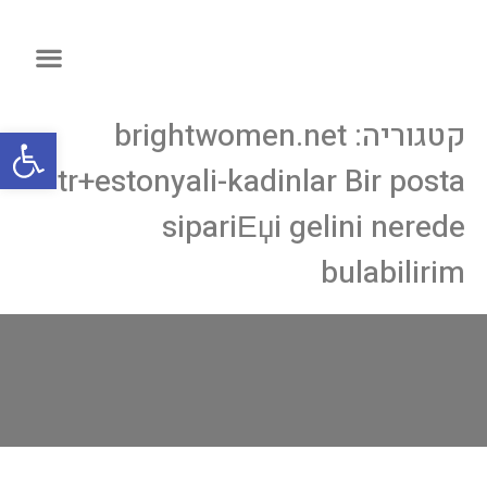
קטגוריה:
brightwomen.net
פתח
tr+estonyali-kadinlar Bir posta
sipariЕџi gelini nerede
bulabilirim