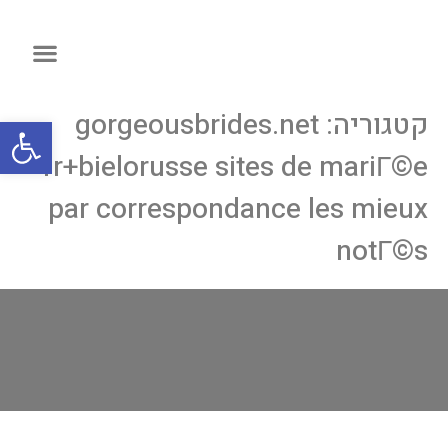
קטגוריה:
gorgeousbrides.net
פתח
fr+bielorusse sites de mariГ©e
par correspondance les mieux
notГ©s