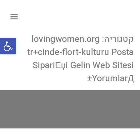
קטגוריה:
lovingwomen.org
פתח
tr+cinde-flort-kulturu Posta
SipariЕџi Gelin Web Sitesi
YorumlarД±