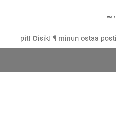
we a
pitГ¤isikГ¶ minun ostaa pos