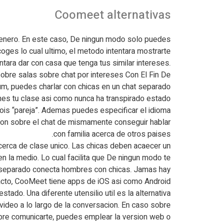
Coomeet alternativas
enero.
En este caso, De ningun modo solo puedes
oges lo cual ultimo, el metodo intentara mostrarte
tara dar con casa que tenga tus similar intereses.
bre salas sobre chat por intereses Con El Fin De
m, puedes charlar con chicas en un chat separado.
nes tu clase asi­ como nunca ha transpirado estado
is “pareja”. Ademas puedes especificar el idioma
acion sobre el chat de mismamente conseguir hablar
con familia acerca de otros paises.
acerca de clase unico. Las chicas deben acaecer un
en la medio. Lo cual facilita que De ningun modo te
to separado conecta hombres con chicas. Jamas hay
cto, CooMeet tiene apps de iOS asi­ como Android.
ado. Una diferente utensilio util es la alternativa
 video a lo largo de la conversacion. En caso sobre
Sobre comunicarte, puedes emplear la version web o