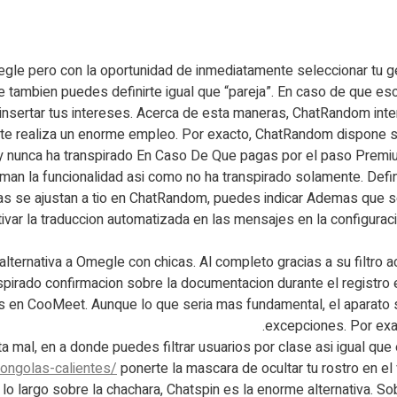
egle pero con la oportunidad de inmediatamente seleccionar tu g
e tambien puedes definirte igual que “pareja”. En caso de que esc
insertar tus intereses. Acerca de esta maneras, ChatRandom inten
te realiza un enorme empleo. Por exacto, ChatRandom dispone so
 y nunca ha transpirado En Caso De Que pagas por el paso Premiu
an la funcionalidad asi­ como no ha transpirado solamente. Defi
s se ajustan a tio en ChatRandom, puedes indicar Ademas que so
ctivar la traduccion automatizada en las mensajes en la configur
alternativa a Omegle con chicas. Al completo gracias a su filtro 
nspirado confirmacion sobre la documentacion durante el registro 
cios en CooMeet. Aunque lo que seria mas fundamental, el apara
excepciones. Por exa
al, en a donde puedes filtrar usuarios por clase asi igual que est
ongolas-calientes/
ponerte la mascara de ocultar tu rostro en el
 lo largo sobre la chachara, Chatspin es la enorme alternativa. 