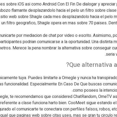
les sobre iOS asi como Android Con El Fin De dialogar y apreciar
sbozo flamante desplazandolo hacia el pelo un filtro sobre clase
sitio web sobre Shagle cada mes desplazandolo hacia el pelo mas 
 un filtro geografico, Shagle opera en mas sobre 70 paises. Den
unicarte por mediacion de chat por video o escrito. Asimismo, p
rticipantes podri­an comunicarse a la oportunidad. Una distinta misi
etros. Merece la pena nombrar la alternativa sobre conseguir cur
seria 
unicamente tuya. Puedes limitarte a Omegle y nunca ha transpirado 
as funcionalidad. Especialmente En Caso De Que buscas comunic
como posees la intencion
 a Omegle, te recomendamos que considered ChatRandom, OmeTV as
 referente a clase funciona harto bien. CooMeet sigue estando el
ado el comunicarte te conectara con perfiles falsos, robos, etc. 
gual que paginas web sobre citas uses, mas se gran tu circulo re