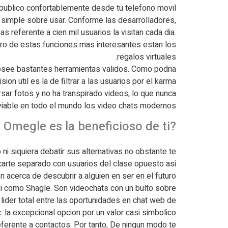
 publico confortablemente desde tu telefono movil.
 simple sobre usar. Conforme las desarrolladores,
referente a cien mil usuarios la visitan cada dia.
tro de estas funciones mas interesantes estan los
regalos virtuales.
osee bastantes herramientas validos. Como podri­a
on util es la de filtrar a las usuarios por el karma
sar fotos y no ha transpirado videos, lo que nunca
viable en todo el mundo los video chats modernos.
?Que alternativa a Omegle es la beneficioso de ti?
ni siquiera debatir sus alternativas no obstante te
arte separado con usuarios del clase opuesto asi
 acerca de descubrir a alguien en ser en el futuro.
i como Shagle. Son videochats con un bulto sobre
 lider total entre las oportunidades en chat web de
la excepcional opcion por un valor casi simbolico.
ferente a contactos. Por tanto, De ningun modo te