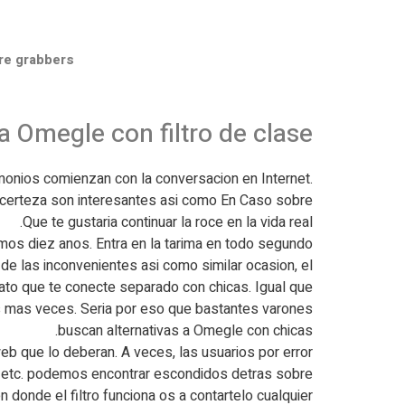
re grabbers
a Omegle con filtro de clase
rimonios comienzan con la conversacion en Internet.
e certeza son interesantes asi­ como En Caso sobre
Que te gustaria continuar la roce en la vida real.
ltimos diez anos. Entra en la tarima en todo segundo
e las inconvenientes asi­ como similar ocasion, el
rato que te conecte separado con chicas. Igual que
 mas veces. Seria por eso que bastantes varones
buscan alternativas a Omegle con chicas.
b que lo deberan. A veces, las usuarios por error
s, etc. podemos encontrar escondidos detras sobre
donde el filtro funciona os a contartelo cualquier.