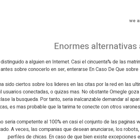
we a
Enormes alternativas 
 distinguido a alguien en Internet. Casi el cincuenta% de las mat
uien antes sobre conocerlo en ser, enterarse En Caso De Que sobr
ha sido ciertos sobre los lideres en las citas por la red en las u
il usuarios conectadas, o quizas mas. No obstante Omegle goza d
 clase la busqueda. Por tanto, seria inalcanzable demandar al apa
s, es mas probable que la tarima te conecte con otros varones
 seria competente al 100% en casi el conjunto de las paginas we
ocado. A veces, las companias que desean anunciarse, los robot
perfiles de chicas. En caso de que bien existe excepciones en 