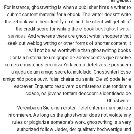
eingebaut.
For instance, ghostwriting is when a publisher hires a writer to
submit content material for a ebook. The writer doesn't write
the e-book with their identify on it, and the client will get all of
the credit score for writing the e-book
best ghost writer
services
. And whereas there are ghost writer shoppers that
seek out weblog writing or other forms of shorter content, it
will not be as worthwhile than ghostwriting books.
Conta a história de um grupo de adolescentes que resolve
crimes e mistérios em nova York como detetives e possuem
a ajuda de um amigo secreto, intitulado: Ghostwriter! Esse
amigo não pode ouvir, falar, cheirar ou sentir. Ele só pode ler e
escrever. Enquanto resolvem os mistérios que rondam a
cidade, os jovens tentam descobrir a identidade de
Ghostwriter.
Vereinbaren Sie einen ersten Telefontermin, um sich zu
informieren. As long as the ghostwriter does not violate any
rules or plagiarize someone's work, ghostwriting is a very
authorized follow. Jeder, der qualitativ hochwertige und