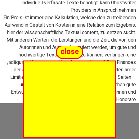
individuell verfasste Texte benötigt, kann Ghostwriter
Providers in Anspruch nehmen.
Ein Preis ist immer eine Kalkulation, welche den zu treibenden
Aufwand in Gestalt von Kosten in eine Relation zum Ergebnis,
hier der wissenschaftliche Textual content, zu setzen sucht.
Mit anderen Worten: die Leistungen und die Zeit, die von den
Autorinnen und Autoren investiert werden, um gute und
close
hochwertige Texte erstellen zu können, verlangen eine
„adäquate Honorierung. Was aber ist adäquat? Das Finances
der studentischen Nachfrage unterliegt nicht selten arger
Limitierung. Das gilt es – zur Zufriedenheit beider Seiten –
unter einen Hut zu bringen. Die Kunden wünschen gute
Entwürfe und faire Preise, die qualifizierten Autorinnen und
erfahrenen Autoren fordern vernünftige Honorare.