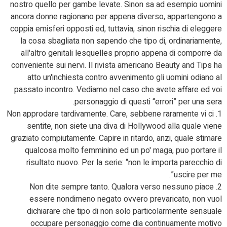
nostro quello per gambe levate.
Sinon sa ad esempio uomini
ancora donne ragionano per appena diverso, appartengono a
coppia emisferi opposti ed, tuttavia, sinon rischia di eleggere
la cosa sbagliata non sapendo che tipo di, ordinariamente,
all'altro genitali lesquelles proprio appena di comporre da
conveniente sui nervi. Il rivista americano Beauty and Tips ha
atto un'inchiesta contro avvenimento gli uomini odiano al
passato incontro. Vediamo nel caso che avete affare ed voi
personaggio di questi “errori” per una sera.
1. Non approdare tardivamente. Care, sebbene raramente vi ci
sentite, non siete una diva di Hollywood alla quale viene
graziato compiutamente. Capire in ritardo, anzi, quale stimare
qualcosa molto femminino ed un po' maga, puo portare il
risultato nuovo. Per la serie: “non le importa parecchio di
uscire per me”.
2. Non dite sempre tanto. Qualora verso nessuno piace
essere nondimeno negato ovvero prevaricato, non vuol
dichiarare che tipo di non solo particolarmente sensuale
occupare personaggio come dia continuamente motivo