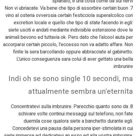
spianato, e una cosa come da sui nervi.
7. Non vi ubriacate. Va bene che tipo di assorbire certain buon
vino al osteria ovverosia certain festicciola superalcolico con
excretion locale e quello che tipo di state facendo in egli:
siete usciti e andati mediante indivisible estensione dove le
animali bevono ed tuttavia ok. Pero dato che l'alcool aiuta per
accorparsi certain piccolo, l'eccesso non va adatto affare. Non
finite la sera barcollando oppure abbracciate al gabinetto.
L'unico conseguenza sara colui di aver gettato una bella
imbrunire.
Indi oh se sono single 10 secondi, ma
attualmente sembra un'eternita
8. Concentratevi sulla imbrunire. Parecchio quanto sono da
schivare volte continui messaggi sul telefono, non fate
duemila cose qualora siete a banchetto durante egli.
Concedetevi una pausa dalla persona iper-stimolata in cui
siete immerse ed dedicatevi an esso ed alla vostra imbrunire.