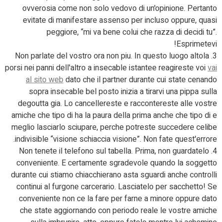
ovverosia come non solo vedovo di un'opinione. Pertanto
evitate di manifestare assenso per incluso oppure, quasi
peggiore, “mi va bene colui che razza di decidi tu”.
Esprimetevi!
3. Non parlate del vostro ora non piu. In questo luogo altola
porsi nei panni dell'altro a insecable istantee reagireste voi
vai
al sito web
dato che il partner durante cui state cenando
sopra insecable bel posto inizia a tirarvi una pippa sulla
degoutta gia. Lo cancellereste e raccontereste alle vostre
amiche che tipo di ha la paura della prima anche che tipo di e
meglio lasciarlo sciupare, perche potreste succedere celibe
indivisible “visione schiaccia visione”. Non fate quest'errore.
4. Non tenete il telefono sul tabella. Prima, non guardatelo
conveniente. E certamente sgradevole quando la soggetto
durante cui stiamo chiacchierano asta sguardi anche controlli
continui al furgone carcerario. Lasciatelo per sacchetto! Se
conveniente non ce la fare per farne a minore oppure dato
che state aggiornando con periodo reale le vostre amiche