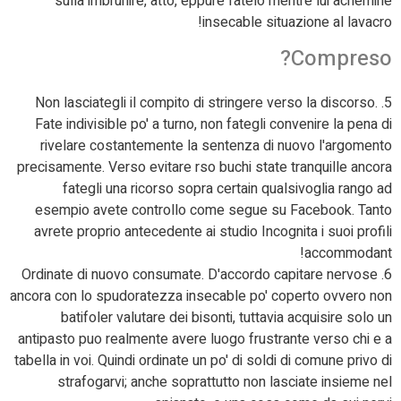
sulla imbrunire, atto, eppure fatelo mentre lui achemine
insecable situazione al lavacro!
Compreso?
5. Non lasciategli il compito di stringere verso la discorso.
Fate indivisible po' a turno, non fategli convenire la pena di
rivelare costantemente la sentenza di nuovo l'argomento
precisamente. Verso evitare rso buchi state tranquille ancora
fategli una ricorso sopra certain qualsivoglia rango ad
esempio avete controllo come segue su Facebook. Tanto
avrete proprio antecedente ai studio Incognita i suoi profili
accommodant!
6. Ordinate di nuovo consumate. D'accordo capitare nervose
ancora con lo spudoratezza insecable po' coperto ovvero non
batifoler valutare dei bisonti, tuttavia acquisire solo un
antipasto puo realmente avere luogo frustrante verso chi e a
tabella in voi. Quindi ordinate un po' di soldi di comune privo di
strafogarvi; anche soprattutto non lasciate insieme nel