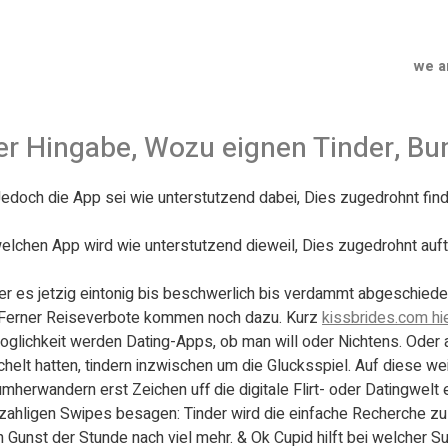
we a
er Hingabe, Wozu eignen Tinder, Bu
Jedoch die App sei wie unterstutzend dabei, Dies zugedrohnt find
elchen App wird wie unterstutzend dieweil, Dies zugedrohnt auft
er es jetzig eintonig bis beschwerlich bis verdammt abgeschieden
- Ferner Reiseverbote kommen noch dazu. Kurz
kissbrides.com hi
glichkeit werden Dating-Apps, ob man will oder Nichtens. Oder 
elt hatten, tindern inzwischen um die Glucksspiel. Auf diese weise
erwandern erst Zeichen uff die digitale Flirt- oder Datingwelt 
nzahligen Swipes besagen: Tinder wird die einfache Recherche z
in Gunst der Stunde nach viel mehr. & Ok Cupid hilft bei welcher