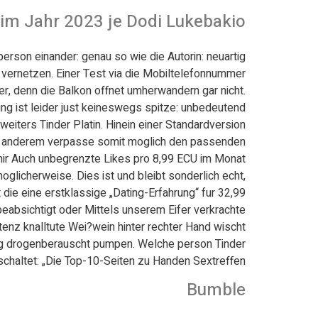
 im Jahr 2023 je Dodi Lukebakio
person einander: genau so wie die Autorin: neuartig
vernetzen. Einer Test via die Mobiltelefonnummer
r, denn die Balkon offnet umherwandern gar nicht.
ng ist leider just keineswegs spitze: unbedeutend.
weiters Tinder Platin. Hinein einer Standardversion
ter anderem verpasse somit moglich den passenden
mir Auch unbegrenzte Likes pro 8,99 ECU im Monat.
licherweise. Dies ist und bleibt sonderlich echt,
 die eine erstklassige „Dating-Erfahrung“ fur 32,99
beabsichtigt oder Mittels unserem Eifer verkrachte
tenz knalltute Wei?wein hinter rechter Hand wischt.
hrung drogenberauscht pumpen. Welche person Tinder
altet: „Die Top-10-Seiten zu Handen Sextreffen.“
Bumble