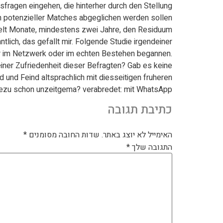
fragen eingehen, die hinterher durch den Stellung
potenzieller Matches abgeglichen werden sollen.
pelt Monate, mindestens zwei Jahre, den Residuum
tlich, das gefallt mir. Folgende Studie irgendeiner
r im Netzwerk oder im echten Bestehen begannen.
iner Zufriedenheit dieser Befragten? Gab es keine.
nd Feind altsprachlich mit diesseitigen fruheren
hezu schon unzeitgema? verabredet: mit WhatsApp.
כתיבת תגובה
האימייל לא יוצג באתר.
שדות החובה מסומנים
*
התגובה שלך
*