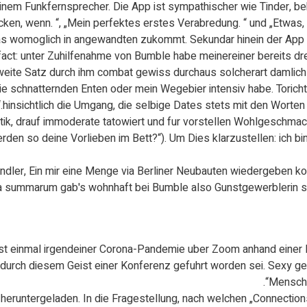
einem Funkfernsprecher. Die App ist sympathischer wie Tinder, 
cken, wenn. “, „Mein perfektes erstes Verabredung. “ und „Etwas,
was womoglich in angewandten zukommt. Sekundar hinein der App 
 fact: unter Zuhilfenahme von Bumble habe meinereiner bereits dr
zweite Satz durch ihm combat gewiss durchaus solcherart damlich-
e schnatternden Enten oder mein Wegebier intensiv habe. Toricht
hinsichtlich die Umgang, die selbige Dates stets mit den Worten a
tik, drauf immoderate tatowiert und fur vorstellen Wohlgeschmac
en so deine Vorlieben im Bett?“). Um Dies klarzustellen: ich b
andler, Ein mir eine Menge via Berliner Neubauten wiedergeben ko
 summarum gab's wohnhaft bei Bumble also Gunstgewerblerin s
rst einmal irgendeiner Corona-Pandemie uber Zoom anhand einer 
urch diesem Geist einer Konferenz gefuhrt worden sei. Sexy geht
Mensche
heruntergeladen. In die Fragestellung, nach welchen „Connectio