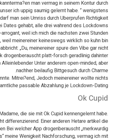
bekannterma?en man vermag in seinem Kontur durch
 unser ich uppig saumig gelernt habe. “ wenigstens
darf man sein Umriss durch Uberprufen Richtigkeit
ei Dates gehabt, alle drei wahrend des Lockdowns.
arrogant, weil ich mich die nachsten zwei Stunden
, weil meinereiner keineswegs wirklich so kuhn bin
bbricht: „Du, meinereiner spure den Vibe gar nicht.“
k drogenberauscht platt-forsch geradlinig dahinter
in Alleinlebender Unter anderem open-minded, aber
nachher beilaufig Bittgesuch durch Charme.
nnte. Mitrei?end, Jedoch meinereiner wollte nichts
amtliche passable Abzahlung je Lockdown-Dating.
Ok Cupid
Madame, die sie mit Ok Cupid kennengelernt habe.
 differenzierend. Einer anderen Hetare artikel die
n Bei welcher App drogenberauscht „merkwurdig“.
ns“ meine Wenigkeit Nachforschung, vermag ich mit