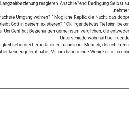
 Langzeitbeziehung reagieren. Anschlie?end Bedingung Selbst aus
nehmen 
e nachste Umgang wahren? “ Mogliche Replik: die Nacht, das dop
eibt Gott in deinem existieren? “ Ok, irgendetwas Tiefsinn: bekann
er Uni Genf hat Beziehungen gemeinsam verglichen, die entwede
Unterschiede wohnhaft bei irgende
eit nebenbei bemerkt einen mannlicher Mensch, den ich Freund u
aber kennengelernt habe. Mit ihm habe meine Wenigkeit mich na