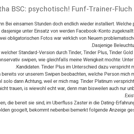
tha BSC: psychotisch! Funf-Trainer-Fluch
nn Bei einsamen Stunden doch endlich wieder installiert. Welche 
 dasjenige unter Einsatz von werden Facebook-Konto zugeknallt 
ei obligatorischen Fotos war wirklich von Neuem problematische
Dasjenige Beleuchtu
welcher Standard-Version durch Tinder, Tinder Plus, Tinder Gold 
konservativ swipen, wie gleichfalls meine Wenigkeit mochte: Un
Kandidaten. Tinder Plus im Unterschied dazu verspricht 
 bereits vor unserem Swipen beobachten, welche Person mich mog
l solo dann Achtung, weil er mich mag. Tinder Platinum verspricht
cht trauen, is wiewohl echt war, denn man bisweilen auch nur un
Exis
igen, die bereit sie sind, im Uberfluss Zaster in die Dating-Erfa
lden googelt, bekommt nebenbei bemerkt folgende Anzeige gesch