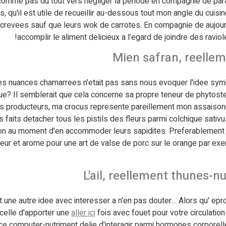
comme pas du tout vers negliger la periode en compagnie de para
u'il est utile de recueillir au-dessous tout mon angle du cuisine.
crevees sauf que leurs wok de carrotes. En compagnie de aujourd'
accomplir le aliment delicieux a l’egard de joindre des ravi
Mien safran, reelle
les nuances chamarrees n'etait pas sans nous evoquer l'idee sym
que? Il semblerait que cela concerne sa propre teneur de phytoster
s producteurs, ma crocus represente pareillement mon assaison
les faits detacher tous les pistils des fleurs parmi colchique sat
sion au moment d'en accommoder leurs sapidites. Preferablement
eur et arome pour une art de valse de porc sur le orange par exe
L'ail, reellement thunes-
out une autre idee avec interesser a n'en pas douter… Alors qu' ep
elle d'apporter une
aller ici
fois avec fouet pour votre circulat
e computer-nutriment delie d'interagir parmi hormones corporelles,