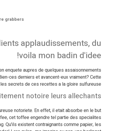
re grabbers
dients applaudissements, du
voila mon badin d'idee!
 mien enquete aupres de quelques assaisonnements
! Bien-ces derniers et avancent-eux vraiment?
Cette
les secrets de ces recettes a la gloire sulfureuse.
tement notoire leurs allechants
use notoriete. En effet, il etait absorbe en le but
ffee, cet toffee engendre tel partie des specialites
. Qu'ils existent contraignants comme papier, les