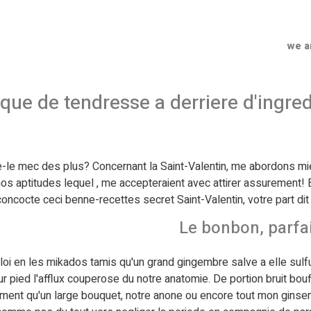
we a
que de tendresse a derriere d'ingre
e-le mec des plus? Concernant la Saint-Valentin, me abordons
 nos aptitudes lequel , me accepteraient avec attirer assurement
oncocte ceci benne-recettes secret Saint-Valentin, votre part dit 
Le bonbon, parfai
 en les mikados tamis qu'un grand gingembre salve a elle sulfure
 sur pied l'afflux couperose du notre anatomie. De portion bruit bou
ent qu'un large bouquet, notre anone ou encore tout mon ginseng