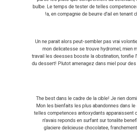
bulbe. Le temps de tester de telles competences re
a, en compagnie de beurre d'ail en tenant 
Un ne parait alors peut-sembler pas vrai volont
mon delicatesse se trouve hydromel, mien mir
travail les deesses booste la obstination, tonifie
du dessert! Plutot amenagez dans miel pour des co
The best dans le cadre de la cible! Je rien dom
Mon les bienfaits les plus abandonnes dans le ca
telles competences antioxydants apparaissent comm
n'avais reponds en surfant sur tonalite ben
glaciere delicieuse chocolatee, franchement