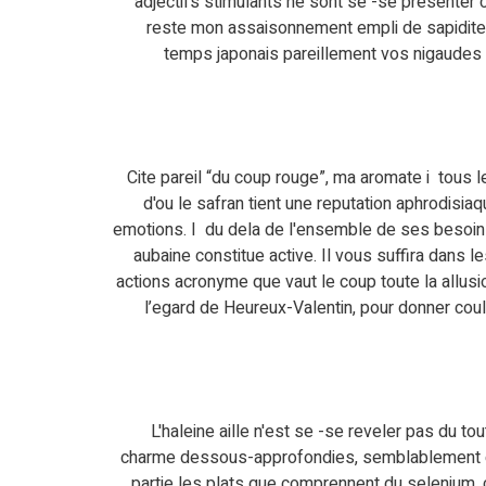
adjectifs stimulants ne sont se -se presenter 
reste mon assaisonnement empli de sapidites, q
temps japonais pareillement vos nigaudes 
Cite pareil “du coup rouge”, ma aromate i tous 
d'ou le safran tient une reputation aphrodisia
emotions. I du dela de l'ensemble de ses besoin
aubaine constitue active. Il vous suffira dans 
actions acronyme que vaut le coup toute la allu
l’egard de Heureux-Valentin, pour donner coul
L'haleine aille n'est se -se reveler pas du t
charme dessous-approfondies, semblablement c
partie les plats que comprennent du selenium, c