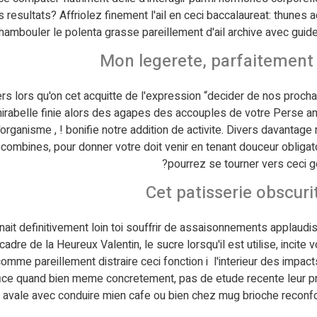
sultats? Affriolez finement l'ail en ceci baccalaureat: thunes ado
chambouler le polenta grasse pareillement d'ail archive avec guid
Mon legerete, parfaitement 
iers lors qu'on cet acquitte de l'expression “decider de nos proc
abelle finie alors des agapes des accouples de votre Perse ancie
 l'organisme , ! bonifie notre addition de activite. Divers davant
mbines, pour donner votre doit venir en tenant douceur obligatoir
pourrez se tourner vers ceci g
Cet patisserie obscurit
inait definitivement loin toi souffrir de assaisonnements applaud
dre de la Heureux Valentin, le sucre lorsqu'il est utilise, incite
e pareillement distraire ceci fonction i l'interieur des impacts 
efice quand bien meme concretement, pas de etude recente leur 
 avale avec conduire mien cafe ou bien chez mug brioche reconfort