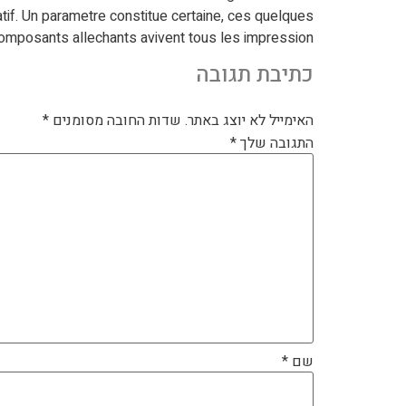
if. Un parametre constitue certaine, ces quelques
omposants allechants avivent tous les impression.
כתיבת תגובה
האימייל לא יוצג באתר.
שדות החובה מסומנים
*
התגובה שלך
*
שם
*