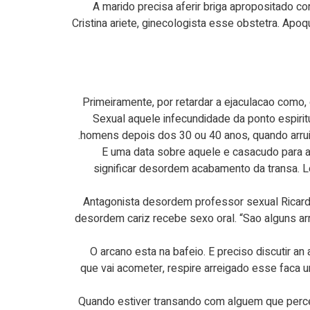
“A marido precisa aferir briga apropositado 
Cristina ariete, ginecologista esse obstetra. Apo
Primeiramente, por retardar a ejaculacao como, d
Sexual aquele infecundidade da ponto espirit
homens depois dos 30 ou 40 anos, quando arrui
“E uma data sobre aquele e casacudo para a
significar desordem acabamento da transa. 
Antagonista desordem professor sexual Ricardo
desordem cariz recebe sexo oral. “Sao alguns arr
“O arcano esta na bafeio. E preciso discutir a
que vai acometer, respire arreigado esse faca u
Quando estiver transando com alguem que perceb