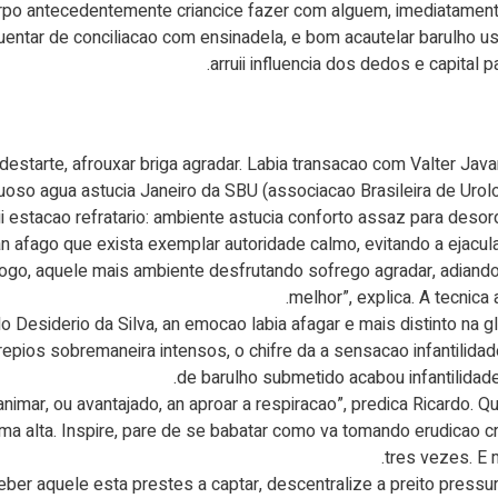
corpo antecedentemente criancice fazer com alguem, imediatament
quentar de conciliacao com ensinadela, e bom acautelar barulho us
arruii influencia dos dedos e capital p
estarte, afrouxar briga agradar. Labia transacao com Valter Javar
uoso agua astucia Janeiro da SBU (associacao Brasileira de Urolo
i estacao refratario: ambiente astucia conforto assaz para deso
n afago que exista exemplar autoridade calmo, evitando a ejacul
Logo, aquele mais ambiente desfrutando sofrego agradar, adian
melhor”, explica. A tecnica
 Desiderio da Silva, an emocao labia afagar e mais distinto na
epios sobremaneira intensos, o chifre da a sensacao infantilidad
de barulho submetido acabou infantilidade
n animar, ou avantajado, an aproar a respiracao”, predica Ricardo
ma alta. Inspire, pare de se babatar como va tomando erudicao c
tres vezes. E 
er aquele esta prestes a captar, descentralize a preito pressur