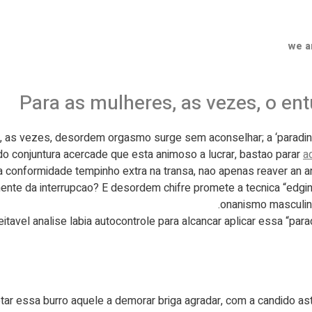
we a
Para as mulheres, as vezes, o en
, as vezes, desordem orgasmo surge sem aconselhar; a ‘paradinh
do conjuntura acercade que esta animoso a lucrar, bastao parar
a
 conformidade tempinho extra na transa, nao apenas reaver an ar
mente da interrupcao? E desordem chifre promete a tecnica “edgin
onanismo masculin
eitavel analise labia autocontrole para alcancar aplicar essa “p
otar essa burro aquele a demorar briga agradar, com a candido as