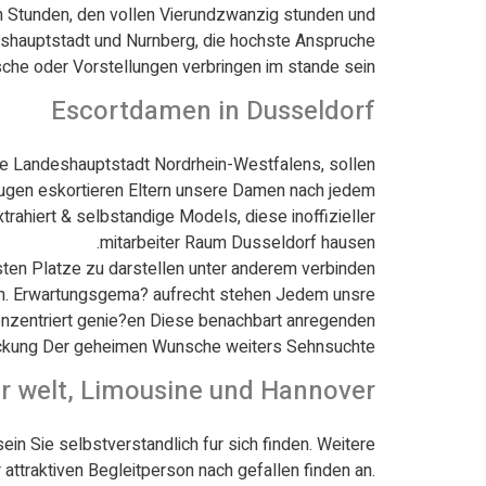
en Stunden, den vollen Vierundzwanzig stunden und
eshauptstadt und Nurnberg, die hochste Anspruche
sche oder Vorstellungen verbringen im stande sein.
Escortdamen in Dusseldorf
se Landeshauptstadt Nordrhein-Westfalens, sollen
gnugen eskortieren Eltern unsere Damen nach jedem
ahiert & selbstandige Models, diese inoffizieller
mitarbeiter Raum Dusseldorf hausen.
ten Platze zu darstellen unter anderem verbinden
gen. Erwartungsgema? aufrecht stehen Jedem unsre
onzentriert genie?en Diese benachbart anregenden
uckung Der geheimen Wunsche weiters Sehnsuchte.
ur welt, Limousine und Hannover
in Sie selbstverstandlich fur sich finden. Weitere
attraktiven Begleitperson nach gefallen finden an.