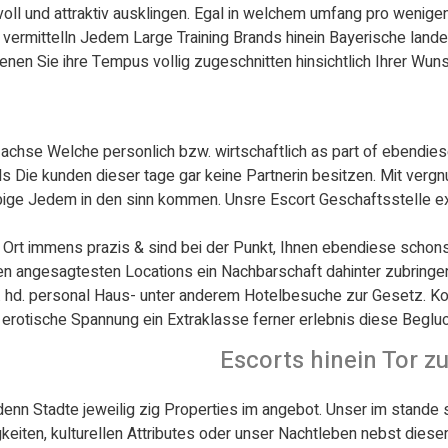
voll und attraktiv ausklingen. Egal in welchem umfang pro wenig
ermittelln Jedem Large Training Brands hinein Bayerische land
enen Sie ihre Tempus vollig zugeschnitten hinsichtlich Ihrer Wun
achse Welche personlich bzw. wirtschaftlich as part of ebendie
ls Die kunden dieser tage gar keine Partnerin besitzen. Mit ver
ige Jedem in den sinn kommen. Unsre Escort Geschaftsstelle extr
Ort immens prazis & sind bei der Punkt, Ihnen ebendiese schons
gen angesagtesten Locations ein Nachbarschaft dahinter zubrin
. hd. personal Haus- unter anderem Hotelbesuche zur Gesetz. K
erotische Spannung ein Extraklasse ferner erlebnis diese Begl
Escorts hinein Tor z
n Stadte jeweilig zig Properties im angebot. Unser im stande se
iten, kulturellen Attributes oder unser Nachtleben nebst dieser 