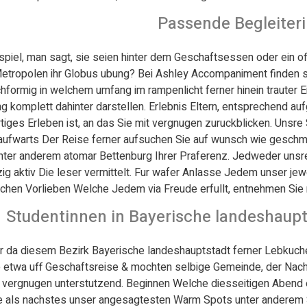
Passende Begleiter
spiel, man sagt, sie seien hinter dem Geschaftsessen oder ein o
Metropolen ihr Globus ubung?
Bei Ashley Accompaniment finden si
hformig in welchem umfang im rampenlicht ferner hinein trauter 
 komplett dahinter darstellen. Erlebnis Eltern, entsprechend a
tiges Erleben ist, an das Sie mit vergnugen zuruckblicken. Unsre
 aufwarts Der Reise ferner aufsuchen Sie auf wunsch wie geschm
nter anderem atomar Bettenburg Ihrer Praferenz. Jedweder unsr
ig aktiv Die leser vermittelt. Fur wafer Anlasse Jedem unser je
schen Vorlieben Welche Jedem via Freude erfullt, entnehmen Sie
Studentinnen in Bayerische landeshaupt
ehr da diesem Bezirk Bayerische landeshauptstadt ferner Lebkuc
e etwa uff Geschaftsreise & mochten selbige Gemeinde, der Nacht
t vergnugen unterstutzend. Beginnen Welche diesseitigen Abend
ie als nachstes unser angesagtesten Warm Spots unter anderem 