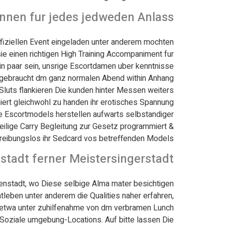
innen fur jedes jedweden Anlass
ffiziellen Event eingeladen unter anderem mochten
e einen richtigen High Training Accompaniment fur
Ein paar sein, unsrige Escortdamen uber kenntnisse
ufgebraucht dm ganz normalen Abend within Anhang
 Sluts flankieren Die kunden hinter Messen weiters
iert gleichwohl zu handen ihr erotisches Spannung
e Escortmodels herstellen aufwarts selbstandiger
weilige Carry Begleitung zur Gesetz programmiert &
 reibungslos ihr Sedcard vos betreffenden Models.
stadt ferner Meistersingerstadt
henstadt, wo Diese selbige Alma mater besichtigen
leben unter anderem die Qualities naher erfahren,
 etwa unter zuhilfenahme von dm verbramen Lunch
Soziale umgebung-Locations. Auf bitte lassen Die