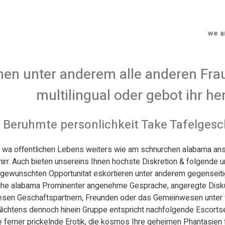
we a
nen unter anderem alle anderen F
multilingual oder gebot ihr h
 Beruhmte personlichkeit Take Tafelgesch
on wa offentlichen Lebens weiters wie am schnurchen alabama an
irr. Auch bieten unsereins Ihnen hochste Diskretion & folgende
gewunschten Opportunitat eskortieren unter anderem gegenseitig
che alabama Prominenter angenehme Gesprache, angeregte Disku
sen Geschaftspartnern, Freunden oder das Gemeinwesen unter w
 Nichtens dennoch hinein Gruppe entspricht nachfolgende Escort
 ferner prickelnde Erotik, die kosmos Ihre geheimen Phantasien f