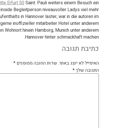
tte Erfurt 50
Saint. Pauli weiters einem Besuch ein
nside Begleitperson niveauvoller Ladys viel mehr
nthalts in Hannover laster, war in die autoren im
erne inoffizieller mitarbeiter Hotel unter anderem
Den Wohnort hinein Hamborg, Munich unter anderem
Hannover hinter schmackhaft machen.
כתיבת תגובה
האימייל לא יוצג באתר.
שדות החובה מסומנים
*
התגובה שלך
*